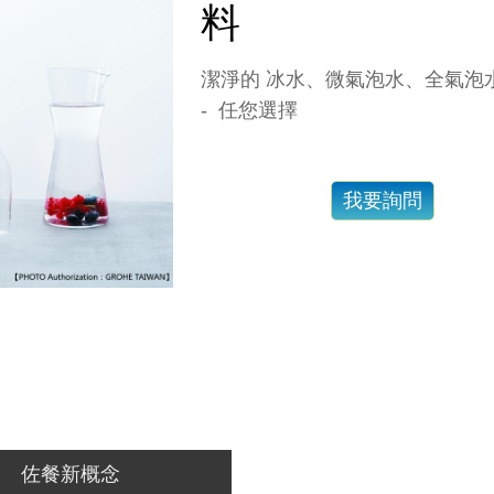
料
潔淨的 冰水、微氣泡水、全氣泡
- 任您選擇
我要詢問
佐餐新概念