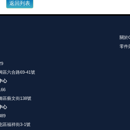
關於
零件
29
區六合路69-41號
中心
166
橋區藝文街138號
中心
889
區福祥街3-1號